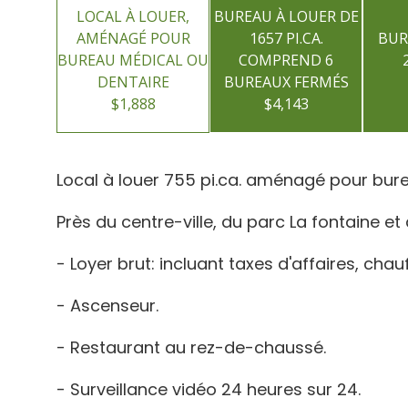
LOCAL À LOUER,
BUREAU À LOUER DE
AMÉNAGÉ POUR
1657 PI.CA.
BUR
BUREAU MÉDICAL OU
COMPREND 6
DENTAIRE
BUREAUX FERMÉS
$1,888
$4,143
Local à louer 755 pi.ca. aménagé pour bur
Près du centre-ville, du parc La fontaine e
- Loyer brut: incluant taxes d'affaires, chauf
- Ascenseur.
- Restaurant au rez-de-chaussé.
- Surveillance vidéo 24 heures sur 24.