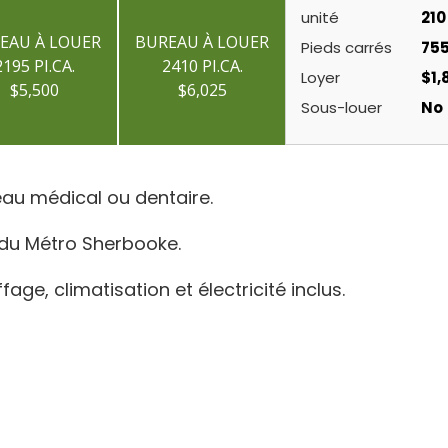
unité
210
EAU À LOUER
BUREAU À LOUER
Pieds carrés
75
2195 PI.CA.
2410 PI.CA.
Loyer
$1,
$5,500
$6,025
Sous-louer
No
eau médical ou dentaire.
t du Métro Sherbooke.
fage, climatisation et électricité inclus.