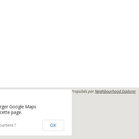
Propulsés par
Neighbourhood Explorer
arger Google Maps
cette page.
OK
artient ?