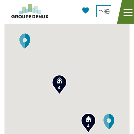
FR
4
4