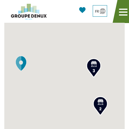
FR
3
2