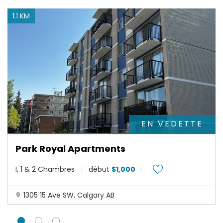
M
1.1 KM
a
p
s
c
o
r
r
e
c
t
e
m
EN VEDETTE
e
n
t
Park Royal Apartments
s
u
I, 1 & 2 Chambres
début
$1,000
r
c
e
1305 15 Ave SW, Calgary AB
t
t
e