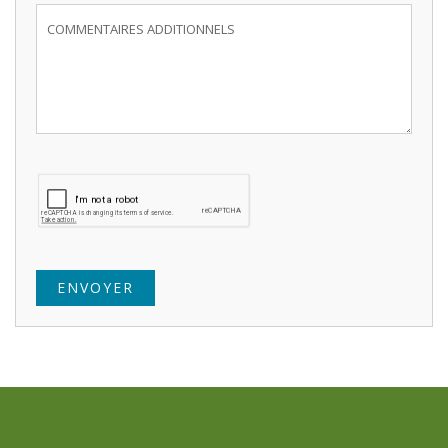
ENVOYER
Propulsés par
Neighbourhood
Explorer