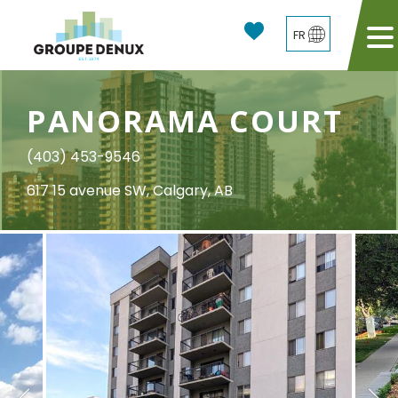
FR
PANORAMA COURT
(403) 453-9546
617 15 avenue SW, Calgary, AB