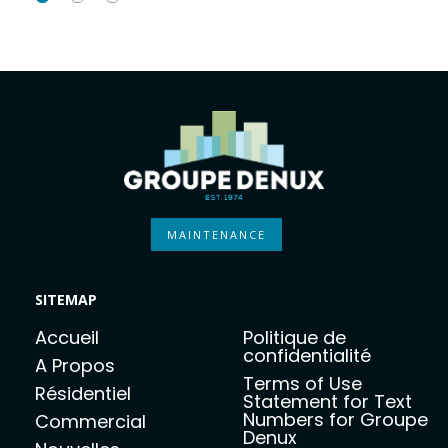
p
a
g
e
.
Ce site Web
OK
vous
appartient ?
MAINTENANCE
SITEMAP
Accueil
Politique de
confidentialité
A Propos
Terms of Use
Résidentiel
Statement for Text
Numbers for Groupe
Commercial
Denux