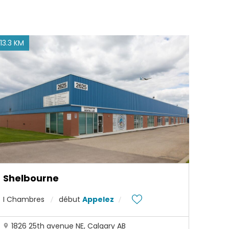
13.3 KM
Shelbourne
I Chambres
début
Appelez
1826 25th avenue NE, Calgary AB