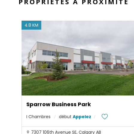
PROPRIÉTÉS À PROXIMITÉ
4.8 KM
Sparrow Business Park
I Chambres
début
Appelez
7307 106th Avenue SE, Calgary AB