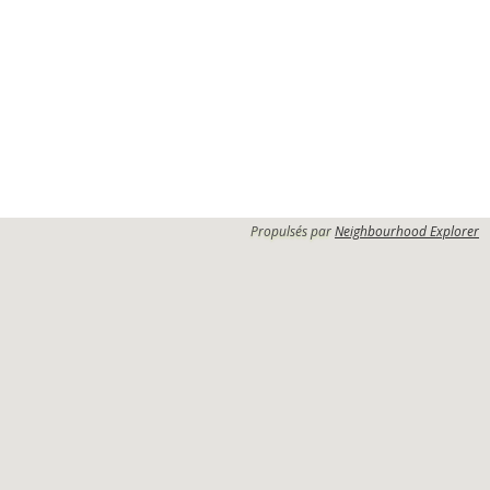
Propulsés par
Neighbourhood Explorer