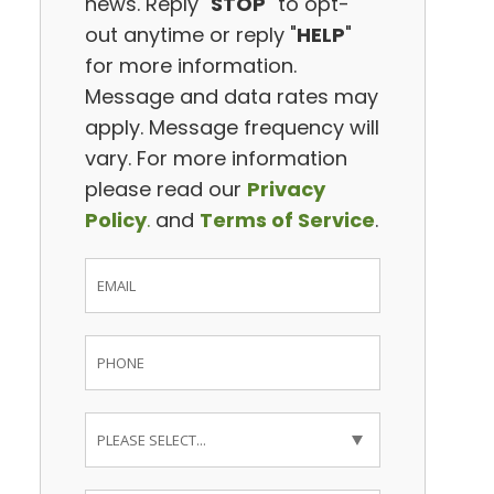
news. Reply "
STOP
" to opt-
out anytime or reply "
HELP
"
for more information.
Message and data rates may
apply. Message frequency will
vary. For more information
please read our
Privacy
Policy
.
and
Terms of Service
.