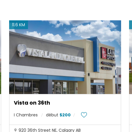
11.6 KM
Vista on 36th
I Chambres
début
$200
920 36th Street NE, Calgary AB